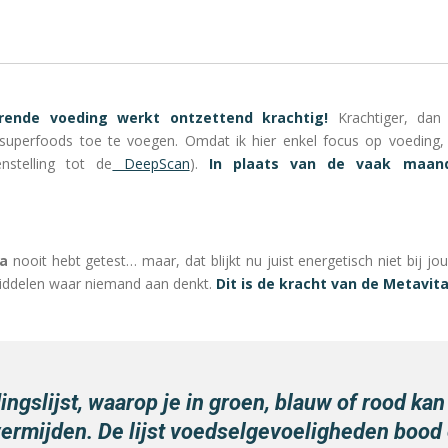
rende voeding werkt ontzettend krachtig!
Krachtiger, dan
uperfoods toe te voegen. Omdat ik hier enkel focus op voeding, sen
nstelling tot de
DeepScan
).
In plaats van de vaak maande
la
nooit hebt getest… maar, dat blijkt nu juist energetisch niet bij jo
middelen waar niemand aan denkt.
Dit is de kracht van de Metavit
ingslijst, waarop je in groen, blauw of rood ka
 vermijden. De lijst voedselgevoeligheden bood