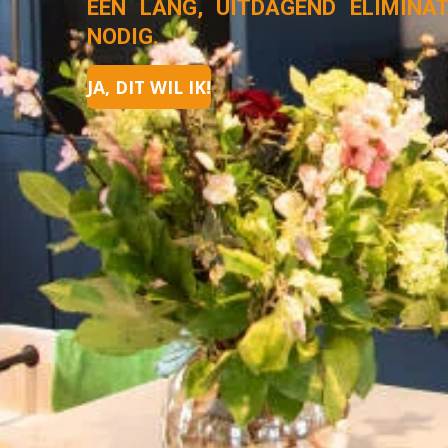
EEN LANG, UITDAGEND ELIMINA
NODIG.
JA, DIT WIL IK!