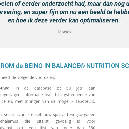
voelen of eerder onderzocht had, maar dan nog u
ervaring, en super fijn om nu een beeld te heb
en hoe ik deze verder kan optimaliseren."
Moniek
ROM de BEING IN BALANCE
® NUTRITION S
heeft de volgende voordelen:
bouwd:
in de database zit 50 jaar aan
geslagen. Informatie over trillingsfrequentie van
cellen, met trillingen van de mogelijk saboteurs,
. sessie scan ik enkel jouw spijsverteringsorganen
halamus die uiterst gevoelig is voor
 ontvangt o.a. een lijst van meer dan 380