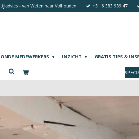
stijladvies - van Weten naar Volhouden
+31 6 383 989 47
ZONDE MEDEWERKERS
INZICHT
GRATIS TIPS & INS
SPECI