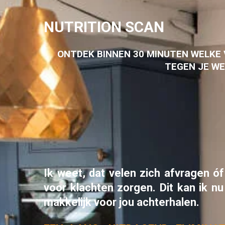
NUTRITION SCAN
ONTDEK BINNEN 30 MINUTEN WELKE
TEGEN JE W
Ik weet, dat velen zich afvragen
ó
voor klachten zorgen.
Dit kan ik n
makkelijk voor jou achterhalen.