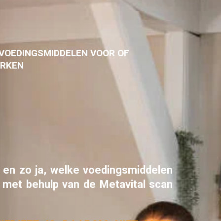
 VOEDINGSMIDDELEN VOOR OF
ERKEN
f en zo ja, welke voedingsmiddelen
u met behulp van de Metavital scan