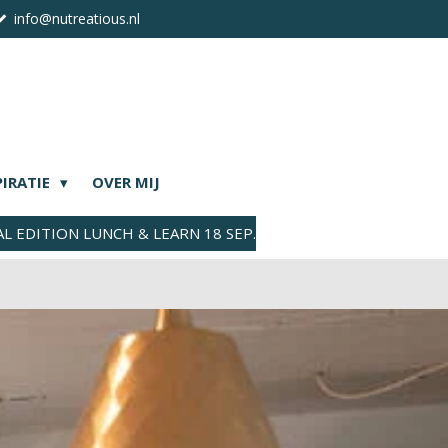
info@nutreatious.nl
PIRATIE
OVER MIJ
AL EDITION LUNCH & LEARN 18 SEP.