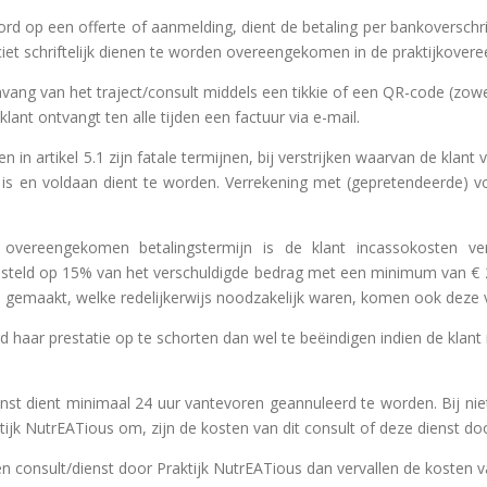
oord op een offerte of aanmelding, dient de betaling per bankoverschr
iciet schriftelijk dienen te worden overeengekomen in de praktijkover
vang van het traject/consult middels een tikkie of een QR-code (zowel 
klant ontvangt ten alle tijden een factuur via e-mail.
in artikel 5.1 zijn fatale termijnen, bij verstrijken waarvan de klant
 is en voldaan dient te worden. Verrekening met (gepretendeerde) vo
e overeengekomen betalingstermijn is de klant incassokosten vers
steld op 15% van het verschuldigde bedrag met een minimum van € 25
gemaakt, welke redelijkerwijs noodzakelijk waren, komen ook deze 
d haar prestatie op te schorten dan wel te beëindigen indien de klant
enst dient minimaal 24 uur vantevoren geannuleerd te worden. Bij niet
tijk NutrEATious om, zijn de kosten van dit consult of deze dienst doo
en consult/dienst door Praktijk NutrEATious dan vervallen de kosten 