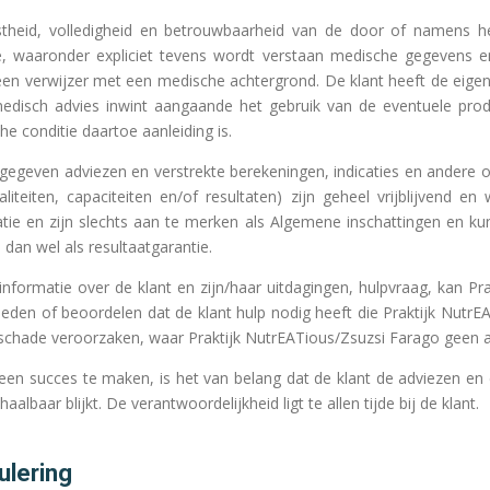
istheid, volledigheid en betrouwbaarheid van de door of namens 
e, waaronder expliciet tevens wordt verstaan medische gegevens en
 een verwijzer met een medische achtergrond. De klant heeft de eige
 medisch advies inwint aangaande het gebruik van de eventuele pr
e conditie daartoe aanleiding is.
 gegeven adviezen en verstrekte berekeningen, indicaties en andere 
aliteiten, capaciteiten en/of resultaten) zijn geheel vrijblijvend e
matie en zijn slechts aan te merken als Algemene inschattingen en 
dan wel als resultaatgarantie.
ge informatie over de klant en zijn/haar uitdagingen, hulpvraag, kan P
eden of beoordelen dat de klant hulp nodig heeft die Praktijk NutrEA
 schade veroorzaken, waar Praktijk NutrEATious/Zsuzsi Farago geen 
een succes te maken, is het van belang dat de klant de adviezen en 
haalbaar blijkt. De verantwoordelijkheid ligt te allen tijde bij de klant.
ulering