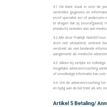
4.1 De klant staat in voor de ju
verstrekte gegevens en informati
en/of specialist en/ of anderszins
te dragen dat zij (voorafgaand)
(medisch) verleden dan wel medisch
4.2 Alle door Praktijk NutrEATious
doch niet uitsluitend, omtrent kw
verstrekt als niet-bindende infor
aangemerkt als medische adviezen 
4.3. Alleen bij eerlijke en volledi
mogelijke adviezen/coaching aanbi
of onvolledige informatie kan ook
4.4. Om de adviezen/coaching tot 
en tijdig aan de bel trekt als iets on
Artikel 5 Betaling/ Ann