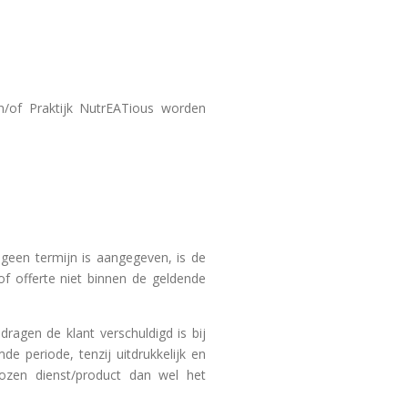
 en/of Praktijk NutrEATious worden
r geen termijn is aangegeven, is de
of offerte niet binnen de geldende
ragen de klant verschuldigd is bij
e periode, tenzij uitdrukkelijk en
kozen dienst/product dan wel het