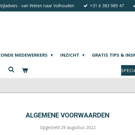
stijladvies - van Weten naar Volhouden
+31 6 383 989 47
ZONDE MEDEWERKERS
INZICHT
GRATIS TIPS & INS
SPECI
ALGEMENE VOORWAARDEN
Opgesteld 29 augustus 2022