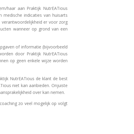
hem/haar aan Praktijk NutrEATious
 medische indicaties van huisarts
n verantwoordelijkheid er voor zorg
oducten wanneer op grond van een
opgaven of informatie (bijvoorbeeld
n worden door Praktijk NutrEATious
kunnen op geen enkele wijze worden
raktijk NutrEATious de klant de best
Tious niet kan aanbieden. Onjuiste
aansprakelijkheid over kan nemen.
coaching zo veel mogelijk op volgt