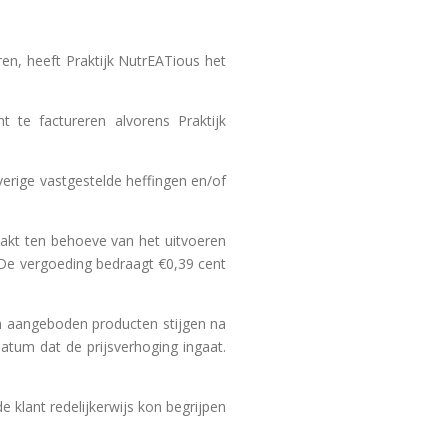
ren, heeft Praktijk NutrEATious het
 te factureren alvorens Praktijk
verige vastgestelde heffingen en/of
aakt ten behoeve van het uitvoeren
t. De vergoeding bedraagt €0,39 cent
van aangeboden producten stijgen na
tum dat de prijsverhoging ingaat.
e klant redelijkerwijs kon begrijpen