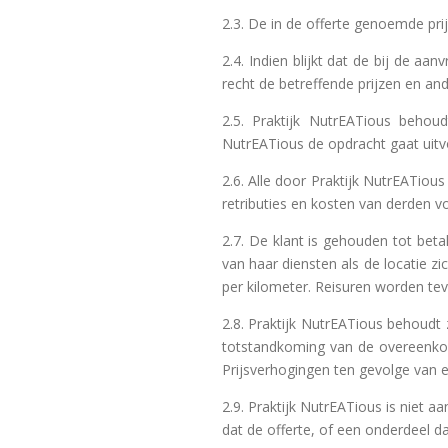
2.3. De in de offerte genoemde pri
2.4. Indien blijkt dat de bij de a
recht de betreffende prijzen en a
2.5. Praktijk NutrEATious behou
NutrEATious de opdracht gaat uitv
2.6. Alle door Praktijk NutrEATiou
retributies en kosten van derden vo
2.7. De klant is gehouden tot bet
van haar diensten als de locatie zi
per kilometer. Reisuren worden tev
2.8. Praktijk NutrEATious behoudt 
totstandkoming van de overeenkom
Prijsverhogingen ten gevolge van een
2.9. Praktijk NutrEATious is niet a
dat de offerte, of een onderdeel da