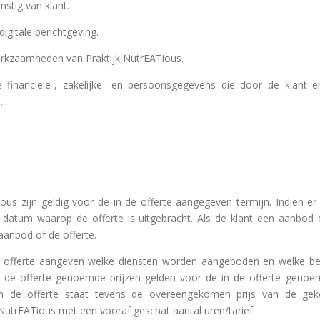
mstig van klant.
 digitale berichtgeving.
werkzaamheden van Praktijk NutrEATious.
lle financiële-, zakelijke- en persoonsgegevens die door de klant
.
ious zijn geldig voor de in de offerte aangegeven termijn. Indien e
 datum waarop de offerte is uitgebracht. Als de klant een aanbod 
aanbod of de offerte.
de offerte aangeven welke diensten worden aangeboden en welke bed
 de offerte genoemde prijzen gelden voor de in de offerte genoemd
. In de offerte staat tevens de overeengekomen prijs van de ge
k NutrEATious met een vooraf geschat aantal uren/tarief.