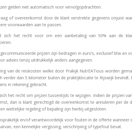
jzen gelden niet automatisch voor vervolgopdrachten.
anvraag of overeenkomst door de klant verstrekte gegevens onjuist wa
ndere voorwaarden aan te passen.
dt zich het recht voor om een aanbetaling van 50% aan de klant
oeren.
s gecommuniceerde prijzen zijn bedragen in euro’s, exclusief btw en o
or advies tenzij uitdrukkelijk anders aangegeven.
aling van de reiskosten welke door Prakijk NutrEATious worden gem
ch verder dan 5 kilometer buiten de praktijklocatie te Rijswijk bevind
ens in rekening gebracht.
zich het recht om prijzen tussentijds te wijzigen. Indien de prijzen 
st, dan is klant gerechtigd de overeenkomst te annuleren per de da
 wettelijke regeling of bepaling zijn hierbij uitgesloten.
ansprakelijk en/of verantwoordelijk voor fouten in de offerte wanneer d
arvan, een kennelijke vergissing, verschrijving of typefout bevat.