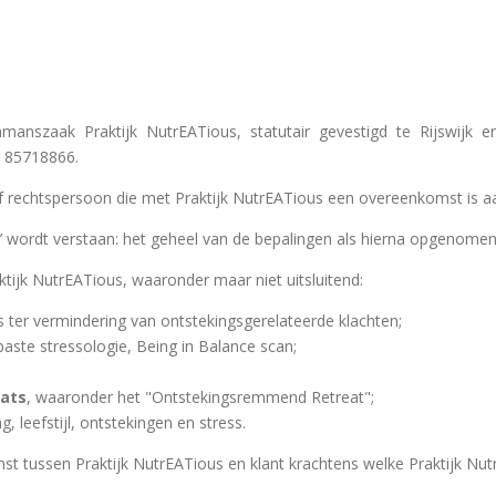
nmanszaak Praktijk NutrEATious, statutair gevestigd te Rijswijk
 85718866.
 of rechtspersoon die met Praktijk NutrEATious een overeenkomst is 
 wordt verstaan: het geheel van de bepalingen als hierna opgenomen
aktijk NutrEATious, waaronder maar niet uitsluitend:
es ter vermindering van ontstekingsgerelateerde klachten;
aste stressologie, Being in Balance scan;
eats
, waaronder het "Ontstekingsremmend Retreat";
, leefstijl, ontstekingen en stress.
 tussen Praktijk NutrEATious en klant krachtens welke Praktijk Nutr