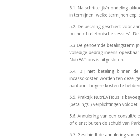
5.1. Na schriftelijk/mondeling akk
in termijnen, welke termijnen expl
5.2. De betaling geschiedt vóór aan
online of telefonische sessies). De 
5.3 De genoemde betalingstermijnen 
volledige bedrag ineens opeisbaar
NutrEATious is uitgesloten.
5.4. Bij niet betaling binnen d
incassokosten worden ten deze ge
aantoont hogere kosten te hebben 
5.5. Praktijk NutrEATious is bevoeg
(betalings-) verplichtingen voldoet.
5.6. Annulering van een consult/di
of dienst buiten de schuld van Park
5.7. Geschiedt de annulering van e