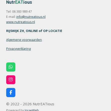
Nutr
EAT
ious
Tel: 06 383 989 47
E-mail:
info@nutreatious.nl
www.nutreatious.nl
RIJSWIJK ZH, ONLINE of OP LOCATIE
Algemene voorwaarden
Privacyverklaring
W
h
a
t
I
s
n
A
s
p
t
F
p
a
a
g
c
© 2022 - 2026 NutrEATious
r
e
a
b
Powered by
JouwWeb