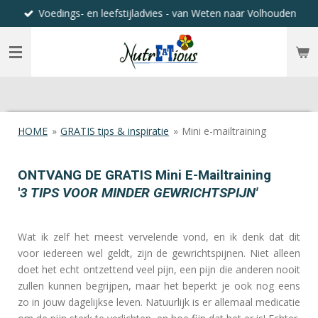
Voedings- en leefstijladvies - van Weten naar Volhouden
Ga
direct
naar
de
hoofdinhoud
HOME
»
GRATIS tips & inspiratie
»
Mini e-mailtraining
ONTVANG DE GRATIS Mini E-Mailtraining
'
3 TIPS VOOR MINDER GEWRICHTSPIJN'
Wat ik zelf het meest vervelende vond, en ik denk dat dit
voor iedereen wel geldt, zijn de gewrichtspijnen. Niet alleen
doet het echt ontzettend veel pijn, een pijn die anderen nooit
zullen kunnen begrijpen, maar het beperkt je ook nog eens
zo in jouw dagelijkse leven. Natuurlijk is er allemaal medicatie