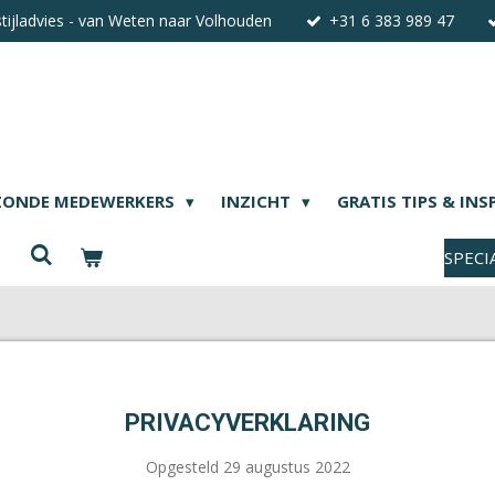
stijladvies - van Weten naar Volhouden
+31 6 383 989 47
ZONDE MEDEWERKERS
INZICHT
GRATIS TIPS & INS
SPECI
PRIVACYVERKLARING
Opgesteld 29 augustus 2022