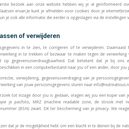
 eerste bezoek aan onze website hebben wij je al geïnformeerd o
atsen ervan.Je kunt je afmelden voor cookies door je internetbrow
n je ook alle informatie die eerder is opgeslagen via de instellingen 
assen of verwijderen
gegevens in te zien, te corrigeren of te verwijderen. Daarnaast
rwerking in te trekken of bezwaar te maken tegen de verwerking
t op gegevensoverdraagbaarheid. Dat betekent dat je bij ons
beschikken in een computerbestand naar jou of een ander, door jou 
orrectie, verwijdering, gegevensoverdraging van je persoonsgegeven
werking van jouw persoonsgegevens sturen naar info@nutreatious.nl
rzoek tot inzage door jou is gedaan, vragen wij jou een kopie van j
opie je pasfoto, MRZ (machine readable zone, de strook met n
ummer (BSN) zwart. Dit ter bescherming van je privacy. We reage
zen dat je de mogelijkheid hebt om een klacht in te dienen bij de nat