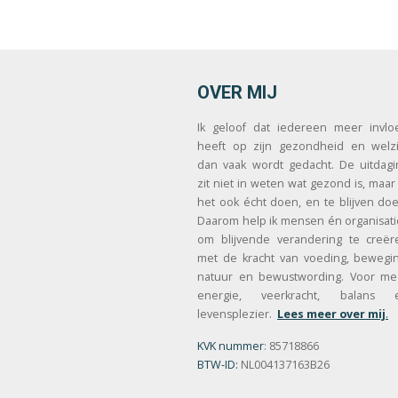
OVER MIJ
Ik geloof dat iedereen meer invlo
heeft op zijn gezondheid en welzi
dan vaak wordt gedacht. De uitdagi
zit niet in weten wat gezond is, maar
het ook écht doen, en te blijven doe
Daarom help ik mensen én organisati
om blijvende verandering te creër
met de kracht van voeding, bewegin
natuur en bewustwording. Voor me
energie, veerkracht, balans 
levensplezier.
Lees meer over mij
.
KVK nummer
: 85718866
BTW-ID:
NL004137163B26