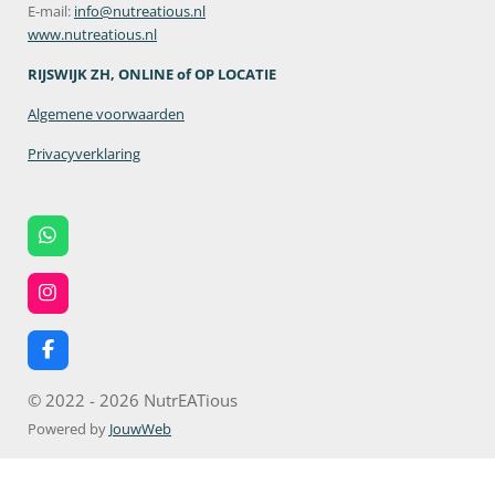
E-mail:
info@nutreatious.nl
www.nutreatious.nl
RIJSWIJK ZH, ONLINE of OP LOCATIE
Algemene voorwaarden
Privacyverklaring
W
h
a
t
I
s
n
A
s
p
t
F
p
a
a
g
c
© 2022 - 2026 NutrEATious
r
e
a
b
Powered by
JouwWeb
m
o
o
k