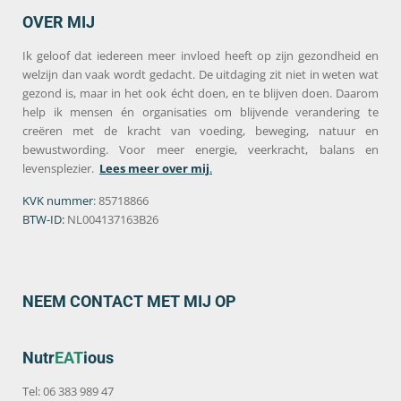
OVER MIJ
Ik geloof dat iedereen meer invloed heeft op zijn gezondheid en
welzijn dan vaak wordt gedacht. De uitdaging zit niet in weten wat
gezond is, maar in het ook écht doen, en te blijven doen. Daarom
help ik mensen én organisaties om blijvende verandering te
creëren met de kracht van voeding, beweging, natuur en
bewustwording. Voor meer energie, veerkracht, balans en
levensplezier.
Lees meer over mij
.
KVK nummer
: 85718866
BTW-ID:
NL004137163B26
NEEM CONTACT MET MIJ OP
Nutr
EAT
ious
Tel: 06 383 989 47