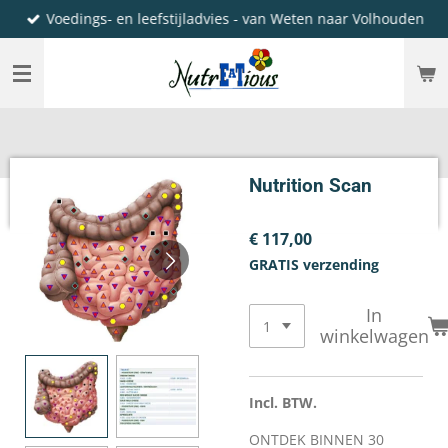
Voedings- en leefstijladvies - van Weten naar Volhouden
Ga
direct
naar
de
hoofdinhoud
Nutrition Scan
€ 117,00
GRATIS verzending
In
winkelwagen
Incl. BTW.
ONTDEK BINNEN 30