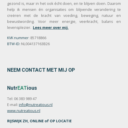
gezond is, maar in het ook écht doen, en te blijven doen. Daarom
help ik mensen én organisaties om blijvende verandering te
creëren met de kracht van voeding, beweging, natuur en
bewustwording. Voor meer energie, veerkracht, balans en
levensplezier.
Lees meer over mij
.
KVK nummer
: 85718866
BTW-ID:
NL004137163B26
NEEM CONTACT MET MIJ OP
Nutr
EAT
ious
Tel: 06 383 989 47
E-mail:
info@nutreatious.nl
www.nutreatious.nl
RIJSWIJK ZH, ONLINE of OP LOCATIE