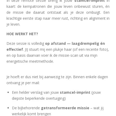
In deze remote sessie breng ik jouw
stamcel-imprint
in
kaart: de kernpatronen die jouw leven onbewust sturen, én
de missie die daaruit ontstaat als je deze ombuigt. Een
krachtige eerste stap naar meer rust, richting en alignment in
je leven.
HOE WERKT HET?
Deze sessie is volledig
op afstand — laagdrempelig én
effectief
. JIJ stuurt mij een plukje haar (of een recente foto),
en op basis daarvan voer ik de missie-scan uit via mijn
energetische meetmethode.
Je hoeft er dus niet bij aanwezig te zijn. Binnen enkele dagen
ontvang je per mail:
Een helder verslag van jouw
stamcel-imprint
(jouw
diepste beperkende overtuiging)
De bijbehorende
getransformeerde missie
– wat jij
werkelijk komt brengen