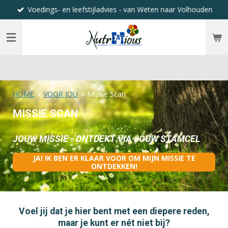
Voedings- en leefstijladvies - van Weten naar Volhouden
Ga
direct
naar
de
hoofdinhoud
HOME
»
VOOR JOU
»
Missie Scan
MISSIE SCAN
JOUW MISSIE - ONTDEKT VIA JOUW STAMCEL
JA! IK BEN ER KLAAR VOOR OM MIJN MISSIE TE
ONTDEKKEN!
Voel jij dat je hier bent met een diepere reden,
maar je kunt er nét niet bij?