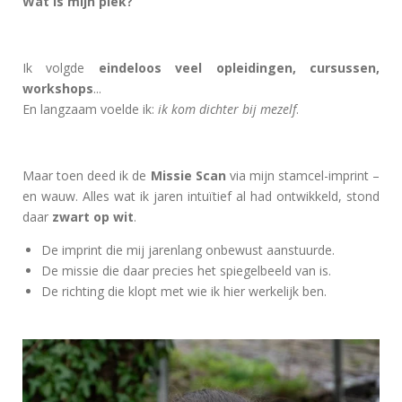
Wat is mijn plek?
Ik volgde
eindeloos veel opleidingen, cursussen,
workshops
...
En langzaam voelde ik:
ik kom dichter bij mezelf
.
Maar toen deed ik de
Missie Scan
via mijn stamcel-imprint –
en wauw. Alles wat ik jaren intuïtief al had ontwikkeld, stond
daar
zwart op wit
.
De imprint die mij jarenlang onbewust aanstuurde.
De missie die daar precies het spiegelbeeld van is.
De richting die klopt met wie ik hier werkelijk ben.