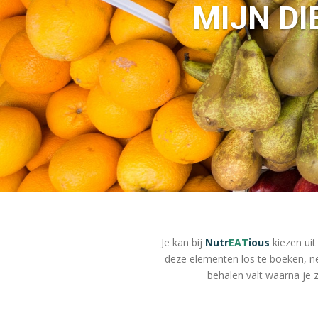
MIJN DI
Je kan bij
Nutr
EAT
ious
kiezen uit
deze elementen los te boeken, n
behalen valt waarna je z