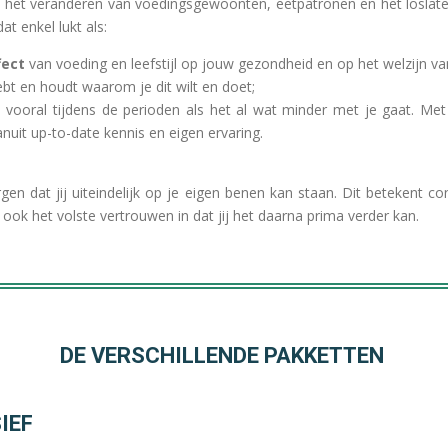
s het veranderen van voedingsgewoonten, eetpatronen en het loslat
at enkel lukt als:
fect
van voeding en leefstijl op jouw gezondheid en op het welzijn va
t en houdt waarom je dit wilt en doet;
, vooral tijdens de perioden als het al wat minder met je gaat. Met 
nuit up-to-date kennis en eigen ervaring.
en dat jij uiteindelijk op je eigen benen kan staan. Dit betekent c
 ook het volste vertrouwen in dat jij het daarna prima verder kan.
DE VERSCHILLENDE PAKKETTEN
IEF