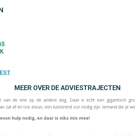
N
GS
EK
EST
MEER OVER DE ADVIESTRAJECTEN
iet van de ene op de andere dag. Daar is echt een gigantisch gr
an zal af en toe steun, een luisterend oor nodig zijn. Iemand die je w
on hulp nodig, en daar is niks mis mee!