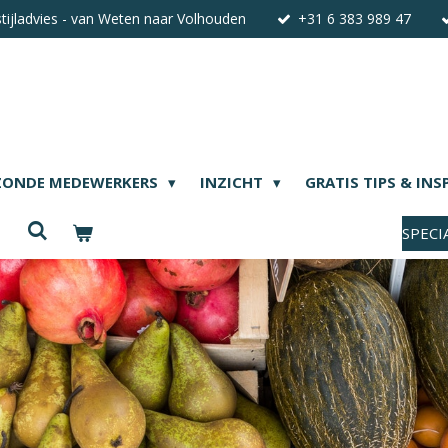
stijladvies - van Weten naar Volhouden
+31 6 383 989 47
ZONDE MEDEWERKERS
INZICHT
GRATIS TIPS & INS
SPECI