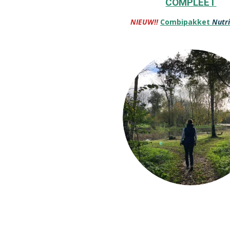
COMPLEET
NIEUW!!
Combipakket
Nutri