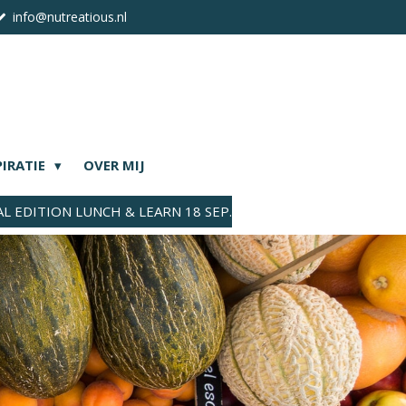
info@nutreatious.nl
PIRATIE
OVER MIJ
AL EDITION LUNCH & LEARN 18 SEP.