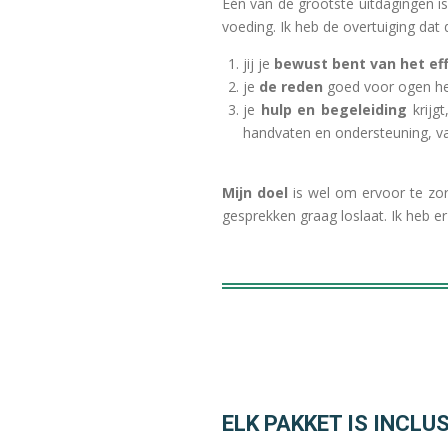
Eén van de grootste uitdagingen i
voeding. Ik heb de overtuiging dat d
jij je
bewust bent van het ef
je
de reden
goed voor ogen heb
je
hulp en begeleiding
krijgt
handvaten en ondersteuning, va
Mijn doel
is wel om ervoor te zorg
gesprekken graag loslaat. Ik heb er
ELK PAKKET IS INCLUS