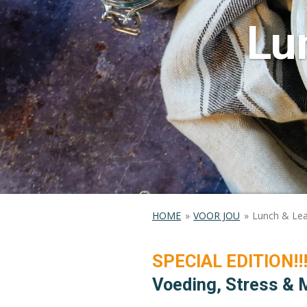
Lu
HOME
»
VOOR JOU
»
Lunch & Lear
SPECIAL EDITION!!
Voeding, Stress & M