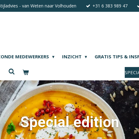
stijladvies - van Weten naar Volhouden
+31 6 383 989 47
ZONDE MEDEWERKERS
INZICHT
GRATIS TIPS & INS
SPECI
Special edition