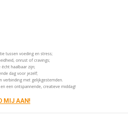
tie tussen voeding en stress;
idheid, onrust of cravings;
 écht haalbaar zijn;
nde dag voor jezelf;
n verbinding met gelijkgestemden.
n, en een ontspannende, creatieve middag!
D MIJ AAN!