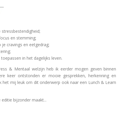
 stressbestendigheid;
 focus en stemming;
 je cravings en eetgedrag;
ering;
t toepassen in het dagelijks leven.
tress & Mentaal welzijn
heb ik eerder mogen geven binnen
edere keer ontstonden er mooie gesprekken, herkenning en
ek het mij leuk om dit onderwerp ook naar een Lunch & Learn
 editie bijzonder maakt...