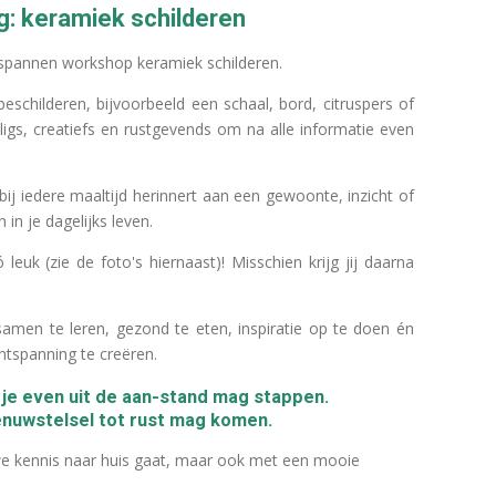
ng: keramiek schilderen
spannen workshop keramiek schilderen.
childeren, bijvoorbeeld een schaal, bord, citruspers of
ligs, creatiefs en rustgevends om na alle informatie even
bij iedere maaltijd herinnert aan een gewoonte, inzicht of
in je dagelijks leven.
 leuk (zie de foto's hiernaast)! Misschien krijg jij daarna
amen te leren, gezond te eten, inspiratie op te doen én
tspanning te creëren.
je even uit de aan-stand mag stappen.
enuwstelsel tot rust mag komen.
we kennis naar huis gaat, maar ook met een mooie