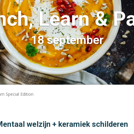
nch,
Learn & Pa
18 september
n Special Edition
!
entaal welzijn + keramiek schilderen