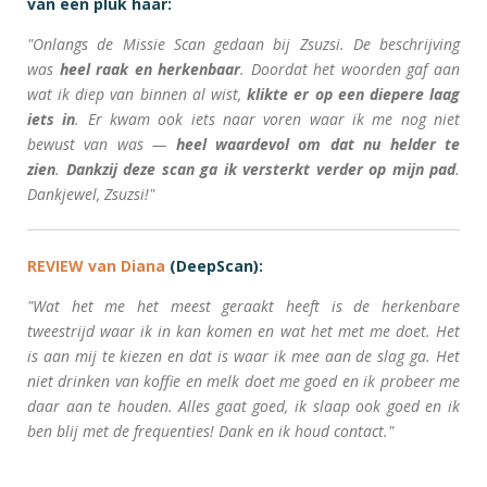
van een pluk haar:
"Onlangs de Missie Scan gedaan bij Zsuzsi. De beschrijving
was
heel raak en herkenbaar
. Doordat het woorden gaf aan
wat ik diep van binnen al wist,
klikte er op een diepere laag
iets in
. Er kwam ook iets naar voren waar ik me nog niet
bewust van was —
heel waardevol om dat nu helder te
zien
.
Dankzij deze scan ga ik versterkt verder op mijn pad
.
Dankjewel, Zsuzsi!"
REVIEW van Diana
(DeepScan):
"Wat het me het meest geraakt heeft is de herkenbare
tweestrijd waar ik in kan komen en wat het met me doet. Het
is aan mij te kiezen en dat is waar ik mee aan de slag ga. Het
niet drinken van koffie en melk doet me goed en ik probeer me
daar aan te houden. Alles gaat goed, ik slaap ook goed en ik
ben blij met de frequenties! Dank en ik houd contact."