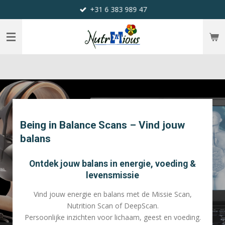
+31 6 383 989 47
Ga
direct
naar
de
hoofdinhoud
Being in Balance Scans – Vind jouw
balans
Ontdek jouw balans in energie, voeding &
levensmissie
Vind jouw energie en balans met de Missie Scan,
Nutrition Scan of DeepScan.
Persoonlijke inzichten voor lichaam, geest en voeding.