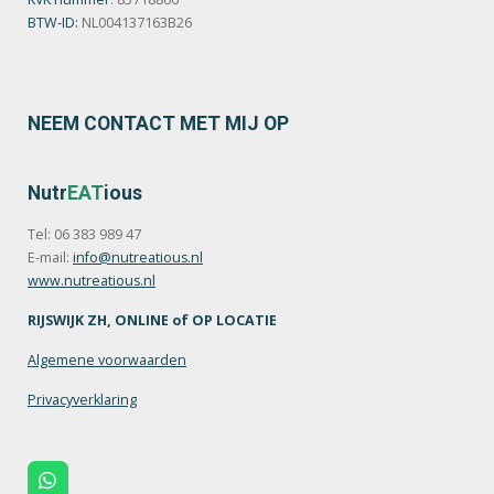
BTW-ID:
NL004137163B26
NEEM CONTACT MET MIJ OP
Nutr
EAT
ious
Tel: 06 383 989 47
E-mail:
info@nutreatious.nl
www.nutreatious.nl
RIJSWIJK ZH, ONLINE of OP LOCATIE
Algemene voorwaarden
Privacyverklaring
W