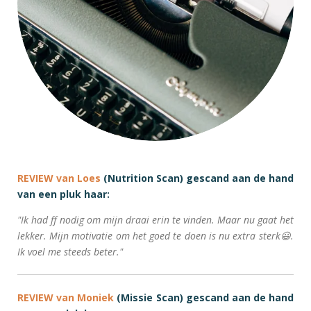
REVIEW van Loes
(Nutrition Scan) gescand aan de hand
van een pluk haar:
"Ik had ff nodig om mijn draai erin te vinden. Maar nu gaat het
lekker. Mijn motivatie om het goed te doen is nu extra sterk😃.
Ik voel me steeds beter."
REVIEW van Moniek
(Missie Scan) gescand aan de hand