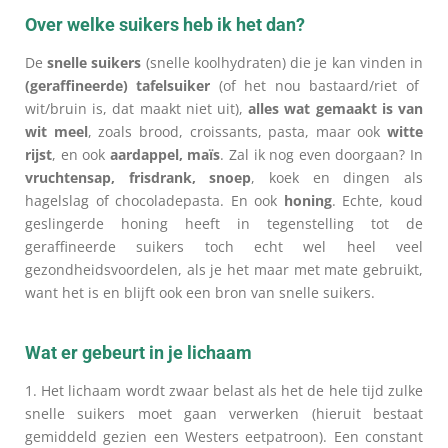
Over welke suikers heb ik het dan?
De
snelle suikers
(snelle koolhydraten) die je kan vinden in
(geraffineerde) tafelsuiker
(of het nou bastaard/riet of
wit/bruin is, dat maakt niet uit),
alles wat gemaakt is van
wit meel
, zoals brood, croissants, pasta, maar ook
witte
rijst
, en ook
aardappel, maïs
. Zal ik nog even doorgaan? In
vruchtensap, frisdrank, snoep
, koek en dingen als
hagelslag of chocoladepasta. En ook
honing
. Echte, koud
geslingerde honing heeft in tegenstelling tot de
geraffineerde suikers toch echt wel heel veel
gezondheidsvoordelen, als je het maar met mate gebruikt,
want het is en blijft ook een bron van snelle suikers.
Wat er gebeurt in je lichaam
1. Het lichaam wordt zwaar belast als het de hele tijd zulke
snelle suikers moet gaan verwerken (hieruit bestaat
gemiddeld gezien een Westers eetpatroon). Een constant