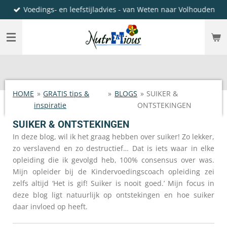
Voedings- en leefstijladvies - van Weten naar Volhouden
Ga
direct
naar
de
hoofdinhoud
HOME
»
GRATIS tips &
»
BLOGS
»
SUIKER &
inspiratie
ONTSTEKINGEN
SUIKER & ONTSTEKINGEN
In deze blog, wil ik het graag hebben over suiker! Zo lekker,
zo verslavend en zo destructief… Dat is iets waar in elke
opleiding die ik gevolgd heb, 100% consensus over was.
Mijn opleider bij de Kindervoedingscoach opleiding zei
zelfs altijd ‘Het is gif! Suiker is nooit goed.’ Mijn focus in
deze blog ligt natuurlijk op ontstekingen en hoe suiker
daar invloed op heeft.