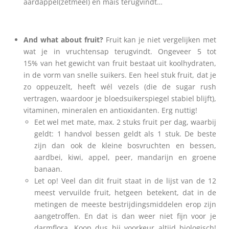
aardappel(zetmeel) en maïs terugvindt…
And what about fruit?
Fruit kan je niet vergelijken met
wat je in vruchtensap terugvindt. Ongeveer 5 tot
15% van het gewicht van fruit bestaat uit koolhydraten,
in de vorm van snelle suikers. Een heel stuk fruit, dat je
zo oppeuzelt, heeft wél vezels (die de sugar rush
vertragen, waardoor je bloedsuikerspiegel stabiel blijft),
vitaminen, mineralen en antioxidanten. Erg nuttig!
Eet wel met mate, max. 2 stuks fruit per dag, waarbij
geldt: 1 handvol bessen geldt als 1 stuk. De beste
zijn dan ook de kleine bosvruchten en bessen,
aardbei, kiwi, appel, peer, mandarijn en groene
banaan.
Let op! Veel dan dit fruit staat in de lijst van de 12
meest vervuilde fruit, hetgeen betekent, dat in de
metingen de meeste bestrijdingsmiddelen erop zijn
aangetroffen. En dat is dan weer niet fijn voor je
darmflora. Koop dus bij voorkeur altijd biologisch!