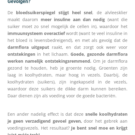
Gevolgen?
De
bloedsuikerspiegel stijgt heel snel
, de alvleesklier
maakt daarom
meer insuline aan dan nodig
(want die
suiker moet zo snel mogelijk de cellen in), waardoor het
immuunsysteem overactief
wordt (want te veel insuline in
het bloed is levensbedreigend), en met als gevolg dat de
darmflora uitgeput
raakt, en dat zorgt ook weer voor
ontstekingen
in het lichaam.
Goede, gezonde darmflora
werken namelijk ontstekingsremmend.
Om je darmflora
gezond te houden, heb je groente nodig. Groenten zijn
laag in koolhydraten, maar hoog in vezels. Daarbij, de
koolhydraten (suikers), zijn ingekapseld in de vezels,
waardoor deze suikers de dikke darm kunnen bereiken.
Daar dienen zijn als voeding voor de goede bacteriën.
Een ander nadelig effect is dat deze
snelle koolhydraten
je geen verzadigend gevoel
geven,
door het gebrek aan
voedingsvezels. Het resultaat?
Je bent snel moe en krijgt
juist méér trek!