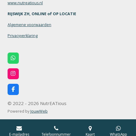
www.nutreatious.nl
RIJSWIJK ZH, ONLINE of OP LOCATIE
Algemene voorwaarden
Privacyverklaring
W
h
a
t
I
s
n
A
s
p
t
F
p
a
a
g
c
© 2022 - 2026 NutrEATious
r
e
a
b
Powered by
JouwWeb
m
o
o
k
E-mailadres
Telefoonnummer
Kaart
WhatsApp