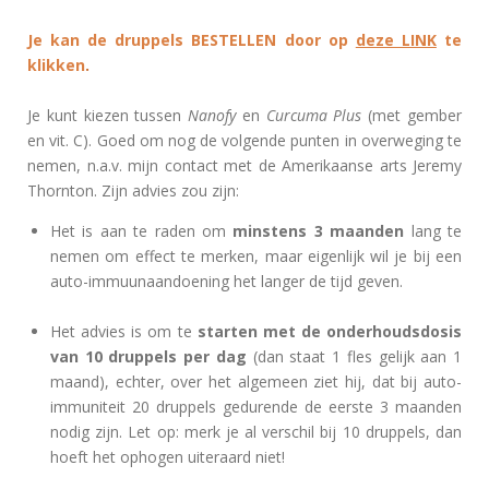
Je kan de druppels BESTELLEN door op
deze LINK
te
klikken
.
Je kunt kiezen tussen
Nanofy
en
Curcuma Plus
(met gember
en vit. C). Goed om nog de volgende punten in overweging te
nemen, n.a.v. mijn contact met de Amerikaanse arts Jeremy
Thornton. Zijn advies zou zijn:
Het is aan te raden om
minstens 3 maanden
lang te
nemen om effect te merken, maar eigenlijk wil je bij een
auto-immuunaandoening het langer de tijd geven.
Het advies is om te
starten met de onderhoudsdosis
van 10 druppels per dag
(dan staat 1 fles gelijk aan 1
maand), echter, over het algemeen ziet hij, dat bij auto-
immuniteit 20 druppels gedurende de eerste 3 maanden
nodig zijn.
Let op:
merk je al verschil bij 10 druppels, dan
hoeft het ophogen uiteraard niet!