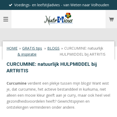
Voedings- en leefstijladvies - van Weten naar Volhouden
Ga
direct
naar
de
hoofdinhoud
HOME
»
GRATIS tips
»
BLOGS
»
CURCUMINE: natuurlijk
& inspiratie
HULPMIDDEL bij ARTRITIS
CURCUMINE: natuurlijk HULPMIDDEL bij
ARTRITIS
Curcumine
verdient een plekje tussen mijn blogs!
Want wist
je, dat curcumine, het actieve bestanddeel in kurkuma, niet
alleen een mooie kleur geeft aan je curry, maar ook heel veel
gezondheidsvoordelen heeft? Gewrichtspijnen en
ontstekingen verminderen onder andere.