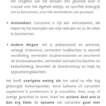
het ontgiften van het lichaam. Een gezonde lever is
cruciaal voor het algehele welzijn, en specifiek belangrijk
om te benoemen, voor het verminderen van psoriasis.
Antioxidant
: Curcumine is rijk aan antioxidanten, die
helpen bij het bestrijden van vrije radicalen en zo de cellen
te beschermen.
Andere dingen
: Het is antibacterieel en antiviraal,
verlaagt cholesterol, vermindert huidklachten & versnelt
wondheling, vermindert insulineresistentie en beschermt
de bloedvaatwanden, vermindert astmatische klachten en
keelontsteking, bevordert de bloedsomloop en helpt bij
spijsverteringsklachten.
Het heeft
overigens weinig zin
om vanaf nu elke dag
gedroogde kurkumapoeder, verse kurkuma of curcumine
supplement in poedervorm in je smoothies, thee, soep of
overige gerechten te doen. Want het
actieve deel erin is
dan erg klein
, de
opname
van curcumine
gaat niet