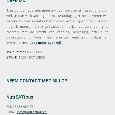
OVER MIJ
Ik geloof dat iedereen meer invloed heeft op zijn gezondheid en
welzijn dan vaak wordt gedacht. De uitdaging zit niet in weten wat
gezond is, maar in het ook écht doen, en te blijven doen. Daarom
help ik mensen én organisaties om blijvende verandering te
creëren met de kracht van voeding, beweging, natuur en
bewustwording. Voor meer energie, veerkracht, balans en
levensplezier.
Lees meer over mij
.
KVK nummer
: 85718866
BTW-ID:
NL004137163B26
NEEM CONTACT MET MIJ OP
Nutr
EAT
ious
Tel: 06 383 989 47
E-mail:
info@nutreatious.nl