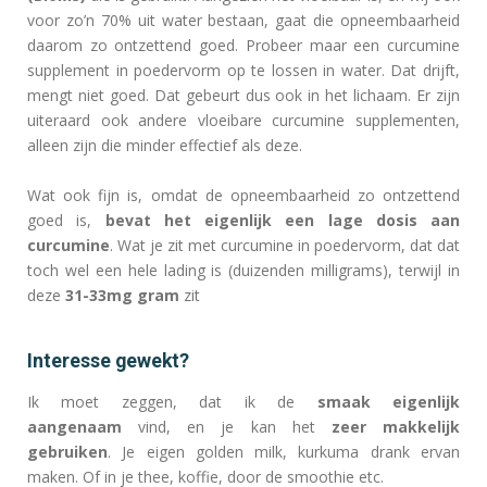
voor zo’n 70% uit water bestaan, gaat die opneembaarheid
daarom zo ontzettend goed. Probeer maar een curcumine
supplement in poedervorm op te lossen in water. Dat drijft,
mengt niet goed. Dat gebeurt dus ook in het lichaam. Er zijn
uiteraard ook andere vloeibare curcumine supplementen,
alleen zijn die minder effectief als deze.
Wat ook fijn is, omdat de opneembaarheid zo ontzettend
goed is,
bevat het eigenlijk een lage dosis aan
curcumine
. Wat je zit met curcumine in poedervorm, dat dat
toch wel een hele lading is (duizenden milligrams), terwijl in
deze
31-33mg gram
zit
Interesse gewekt?
Ik moet zeggen, dat ik de
smaak eigenlijk
aangenaam
vind, en je kan het
zeer makkelijk
gebruiken
. Je eigen golden milk, kurkuma drank ervan
maken. Of in je thee, koffie, door de smoothie etc.