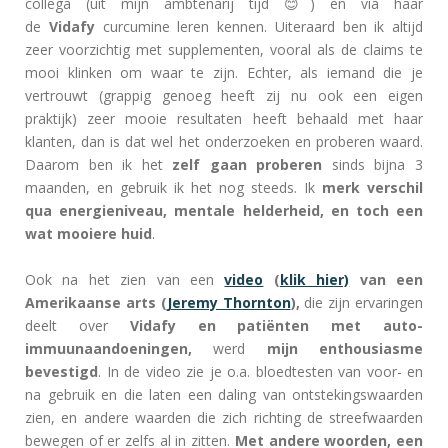
collega (uit mijn ambtenarij tijd 😊) en via haar
de
Vidafy
curcumine leren kennen. Uiteraard ben ik altijd
zeer voorzichtig met supplementen, vooral als de claims te
mooi klinken om waar te zijn. Echter, als iemand die je
vertrouwt (grappig genoeg heeft zij nu ook een eigen
praktijk) zeer mooie resultaten heeft behaald met haar
klanten, dan is dat wel het onderzoeken en proberen waard.
Daarom ben ik het
zelf gaan proberen
sinds bijna 3
maanden, en gebruik ik het nog steeds. Ik
merk verschil
qua energieniveau, mentale helderheid, en toch een
wat mooiere huid
.
Ook na het zien van een
video
(
klik hier)
van een
Amerikaanse arts (
Jeremy Thornton
),
die zijn ervaringen
deelt over
Vidafy en patiënten met auto-
immuunaandoeningen,
werd
mijn enthousiasme
bevestigd
. In de video zie je o.a. bloedtesten van voor- en
na gebruik en die laten een daling van ontstekingswaarden
zien, en andere waarden die zich richting de streefwaarden
bewegen of er zelfs al in zitten.
Met andere woorden, een