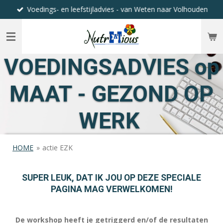
Voedings- en leefstijladvies - van Weten naar Volhouden
Ga
direct
naar
de
hoofdinhoud
VOEDINGSADVIES op
MAAT - GEZOND OP
WERK
HOME
»
actie EZK
SUPER LEUK, DAT IK JOU OP DEZE SPECIALE
PAGINA MAG VERWELKOMEN!
De workshop heeft je getriggerd en/of de resultaten