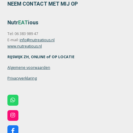
NEEM CONTACT MET MIJ OP
Nutr
EAT
ious
Tel: 06 383 989 47
E-mail:
info@nutreatious.nl
www.nutreatious.nl
RIJSWIJK ZH, ONLINE of OP LOCATIE
Algemene voorwaarden
Privacyverklaring
W
h
a
t
I
s
n
A
s
p
t
F